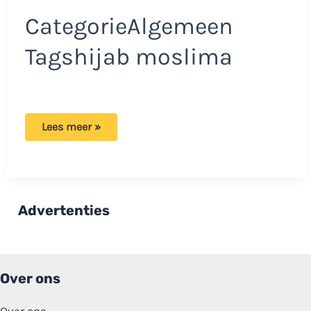
CategorieAlgemeen
Tagshijab moslima
Bekeerde
Lees meer »
Savannah
diep
gekwetst:
‘Dit
is
gewoon
een
Advertenties
typische
grap’
Over ons