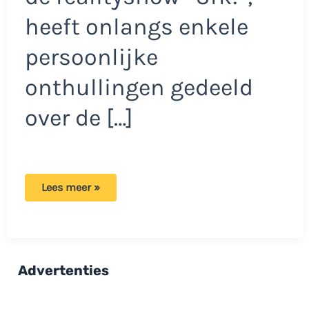
heeft onlangs enkele
persoonlijke
onthullingen gedeeld
over de […]
Urk-
Lees meer »
ster
Greetje
doet
persoonlijke
onthullingen:
Harde
en
Advertenties
wijze
les!