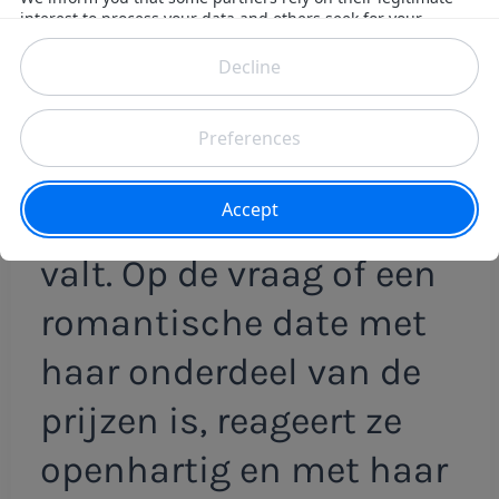
ontspannen en
persoonlijke setting.
Mathilde benadrukt wel
dat niet alles te winnen
valt. Op de vraag of een
romantische date met
haar onderdeel van de
prijzen is, reageert ze
openhartig en met haar