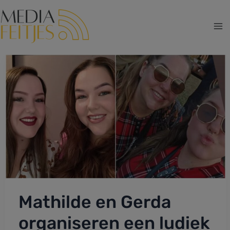
Ga
naar
de
Ma
inhoud
Me
Mathilde en Gerda
organiseren een ludiek