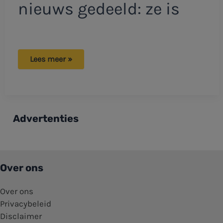
nieuws gedeeld: ze is
Feest
Lees meer »
op
Urk:
Gerda
Keuter
deelt
groot
nieuws!
Advertenties
Over ons
Over ons
Privacybeleid
Disclaimer