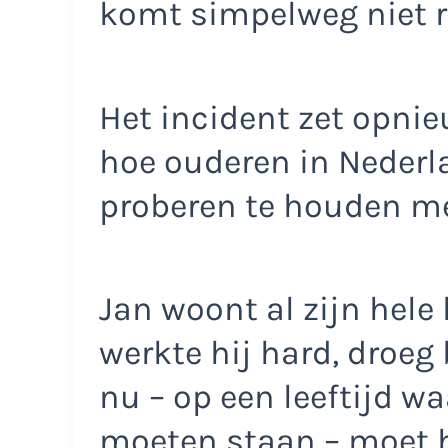
komt simpelweg niet r
Het incident zet opnie
hoe ouderen in Nederl
proberen te houden me
Jan woont al zijn hele
werkte hij hard, droeg
nu – op een leeftijd w
moeten staan – moet h