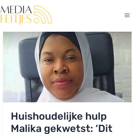
Ga
naar
de
Ma
inhoud
Me
Huishoudelijke hulp
Malika gekwetst: ‘Dit