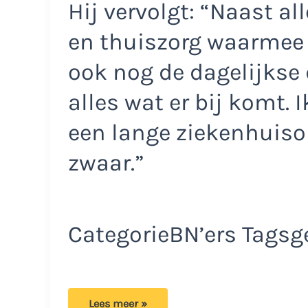
Hij vervolgt: “Naast a
en thuiszorg waarmee 
ook nog de dagelijkse
alles wat er bij komt. 
een lange ziekenhuiso
zwaar.”
CategorieBN’ers Tagsg
Voormalig
Lees meer »