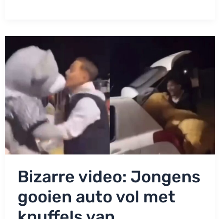
gekomen
bij
herdenkingsplek
voor
Jeffrey
en
Emma.
Knuffeldieven
nog
vast!
Bizarre video: Jongens
gooien auto vol met
knuffels van