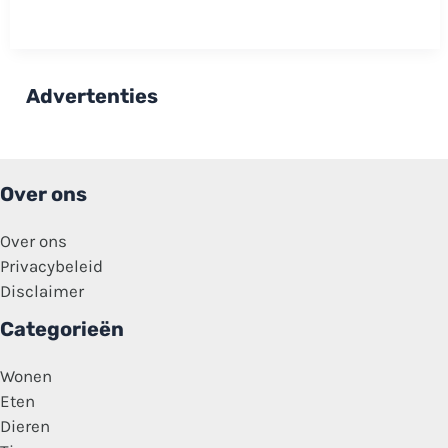
Jongens
gooien
auto
vol
met
knuffels
Advertenties
van
gedenkplek
Jeffrey
en
Emma!
Over ons
Over ons
Privacybeleid
Disclaimer
Categorieën
Wonen
Eten
Dieren