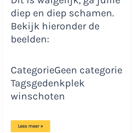
Dit is walgelijk, ga jullie
diep en diep schamen.
Bekijk hieronder de
beelden:
CategorieGeen categorie
Tagsgedenkplek
winschoten
Bizarre
Lees meer »
video: