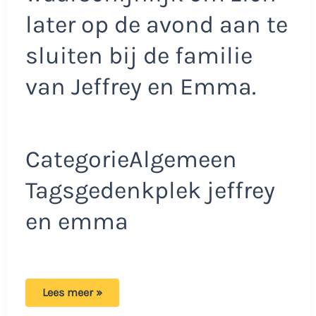
later op de avond aan te
sluiten bij de familie
van Jeffrey en Emma.
CategorieAlgemeen
Tagsgedenkplek jeffrey
en emma
Gemeente
Lees meer »
in
actie