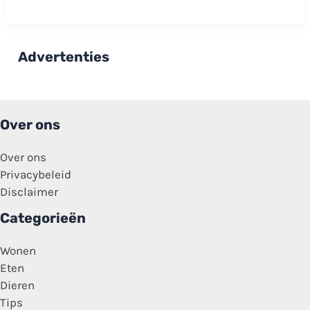
korte
metten
met
de
islam:
Advertenties
‘Profiteert
hier
wel
van
alle
gemakken!’
Over ons
Over ons
Privacybeleid
Disclaimer
Categorieën
Wonen
Eten
Dieren
Tips