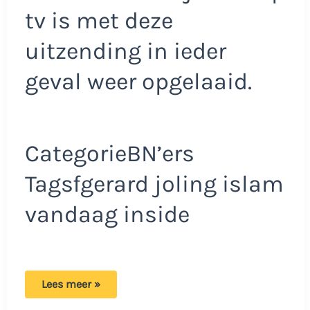
tv is met deze
uitzending in ieder
geval weer opgelaaid.
CategorieBN’ers
Tagsfgerard joling islam
vandaag inside
Gerard
Lees meer »
Joling
maakt