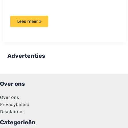
Politie
Lees meer »
is
het
zat
en
haalt
fatbikes
van
Advertenties
de
straat:
‘Eindelijk
wordt
er
ingegrepen’
Over ons
Over ons
Privacybeleid
Disclaimer
Categorieën