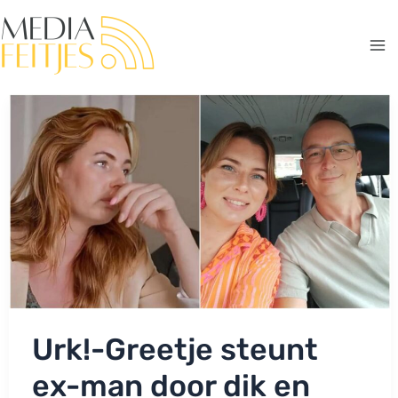
Ga
naar
de
Ma
inhoud
Me
Urk!-Greetje steunt
ex-man door dik en