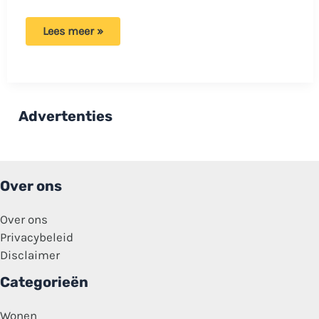
Emma
Lees meer »
Kok
onzeker
door
pesterijen:
‘Dat
andere
litteken
Advertenties
is
misschien
nog
wel
groter’
Over ons
Over ons
Privacybeleid
Disclaimer
Categorieën
Wonen