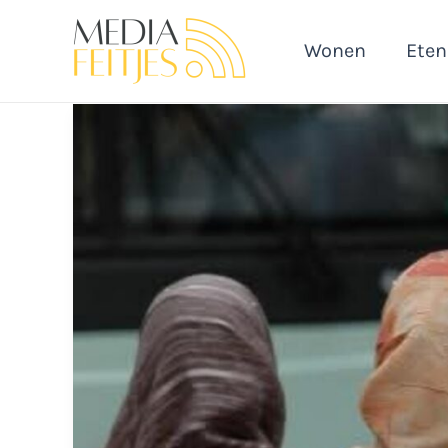
Ga
naar
Wonen
Eten
de
inhoud