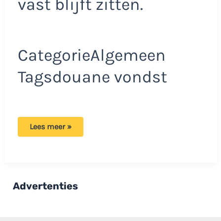
vast blijft zitten.
CategorieAlgemeen
Tagsdouane vondst
Douane
Lees meer »
Schiphol
heeft
man
(41)
aangehouden:
Opmerkelijke
vondst
Advertenties
in
handbagage!