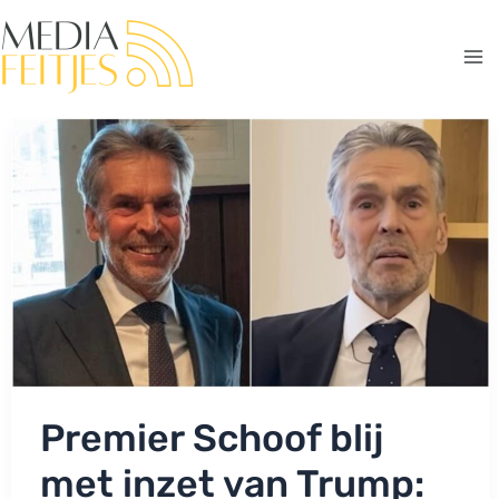
Ga
naar
de
Ma
inhoud
Me
Premier Schoof blij
met inzet van Trump: