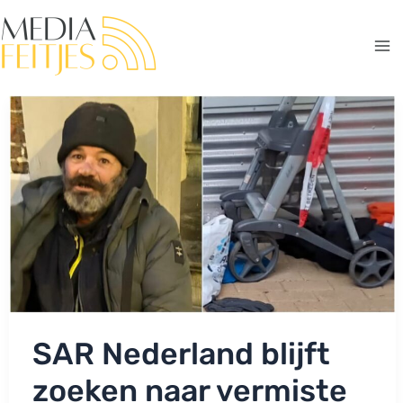
Ga
naar
de
Ma
inhoud
Me
SAR Nederland blijft
zoeken naar vermiste