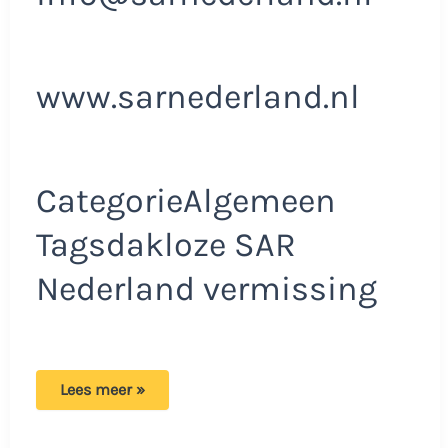
www.sarnederland.nl
CategorieAlgemeen
Tagsdakloze SAR
Nederland vermissing
SAR
Lees meer »
Nederland
blijft
zoeken