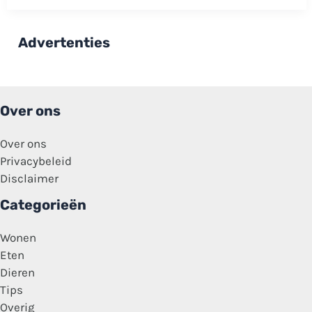
naar
vermiste
dakloze
Mihai
Advertenties
(51):
Help
ook
mee!
Over ons
Over ons
Privacybeleid
Disclaimer
Categorieën
Wonen
Eten
Dieren
Tips
Overig