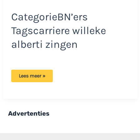
CategorieBN’ers
Tagscarriere willeke
alberti zingen
Willeke
Lees meer »
Alberti
maakt
belangrijke
keuze:
‘Er
kwam
gewoon
Advertenties
geen
einde
aan’