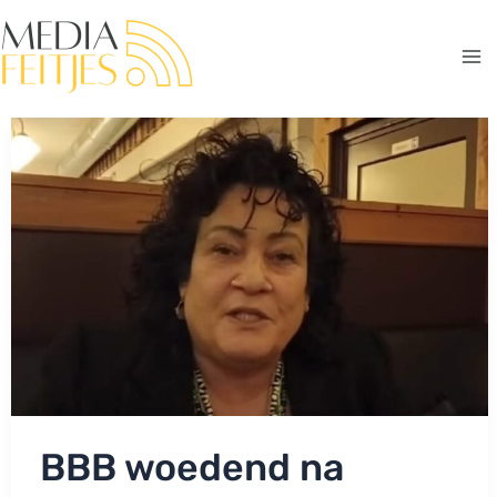
Ga
naar
de
Ma
inhoud
Me
BBB woedend na