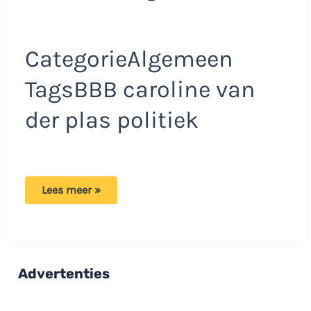
CategorieAlgemeen
TagsBBB caroline van
der plas politiek
BBB
Lees meer »
gaat
steviger
inzetten:
De
nieuwe
standpunten
op
Advertenties
een
rij!