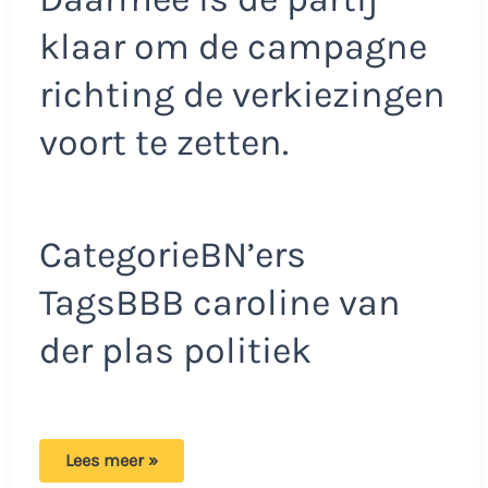
klaar om de campagne
richting de verkiezingen
voort te zetten.
CategorieBN’ers
TagsBBB caroline van
der plas politiek
BBB
Lees meer »
woedend