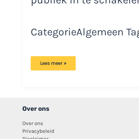
CategorieAlgemeen Ta
Video:
Lees meer »
Buschauffeur
aangevallen
met
stenen:
‘Onaanvaardbaar
wat
hier
gebeurd
is’
Over ons
Over ons
Privacybeleid
Disclaimer