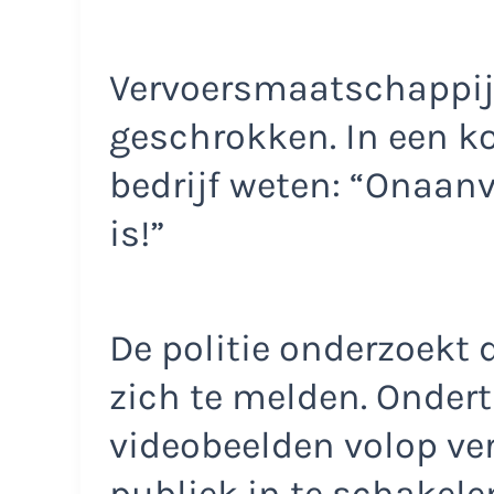
Vervoersmaatschappij 
geschrokken. In een ko
bedrijf weten: “Onaan
is!”
De politie onderzoekt 
zich te melden. Onder
videobeelden volop ve
publiek in te schakele