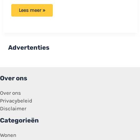
Nederlandse
Lees meer »
vrouw
heeft
boodschap
voor
buitenlanders:
‘Ga
terug
Advertenties
naar
jouw
eigen
land’
Over ons
Over ons
Privacybeleid
Disclaimer
Categorieën
Wonen