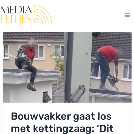
Ga
naar
de
Ma
inhoud
Me
Bouwvakker gaat los
met kettingzaag: ‘Dit