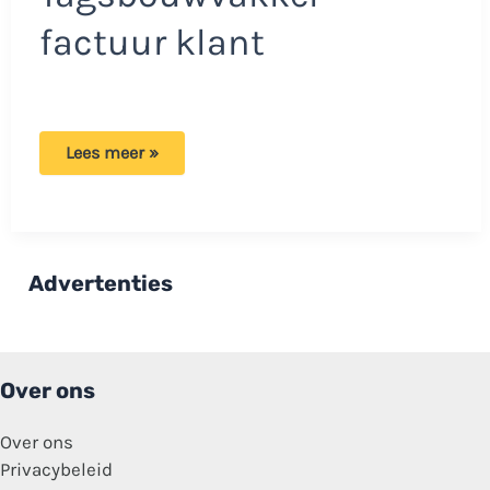
factuur klant
Bouwvakker
Lees meer »
gaat
los
met
kettingzaag:
‘Dit
is
wat
Advertenties
er
gebeurt
als
je
weigert
te
Over ons
betalen’
Over ons
Privacybeleid