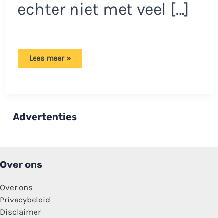
echter niet met veel […]
Nieuwe
Lees meer »
regels
voor
hondengeblaf:
strengere
handhaving
en
hogere
Advertenties
boetes!
Over ons
Over ons
Privacybeleid
Disclaimer