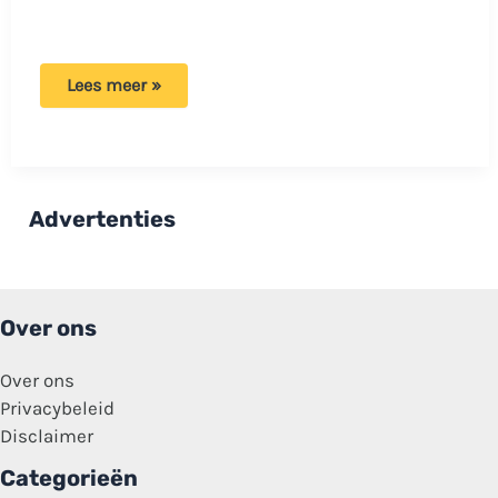
Monique
Lees meer »
Westenberg
deelt
vreemd
bericht
over
haar
vader:
Advertenties
‘Dat
zal
niet
meer
veranderen’
Over ons
Over ons
Privacybeleid
Disclaimer
Categorieën