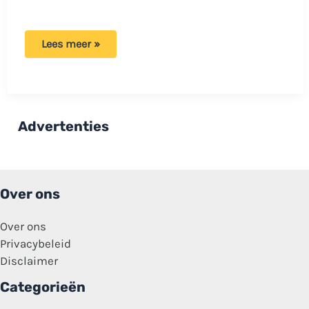
Evy
Lees meer »
voelt
zich
bekeken
in
haar
achtertuin:
‘Ik
Advertenties
heb
dat
ding
een
aantal
keren
Over ons
zien
bewegen’
Over ons
Privacybeleid
Disclaimer
Categorieën