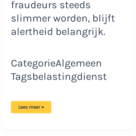
fraudeurs steeds
slimmer worden, blijft
alertheid belangrijk.
CategorieAlgemeen
Tagsbelastingdienst
Wees
Lees meer »
op
je
hoede:
Valse
blauwe
brieven