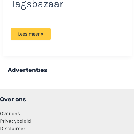
Tagsbazaar
Bezoekje
Lees meer »
aan
de
Beverwijkse
Bazaar:
Gezelligheid
was
even
Advertenties
ver
te
zoeken!
Over ons
Over ons
Privacybeleid
Disclaimer