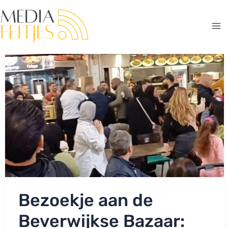
Ga
naar
de
Ma
inhoud
Me
Bezoekje aan de
Beverwijkse Bazaar: