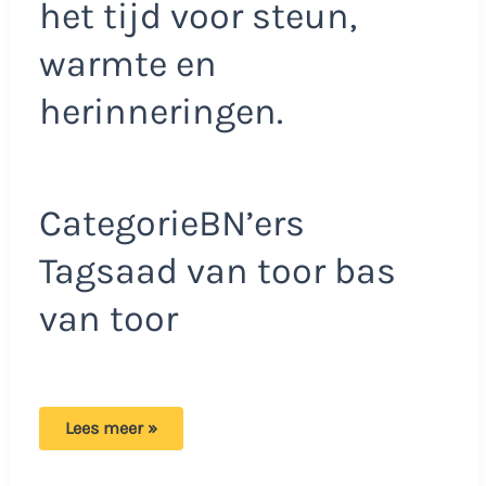
het tijd voor steun,
warmte en
herinneringen.
CategorieBN’ers
Tagsaad van toor bas
van toor
Aad
Lees meer »
deelt
verdrietig
nieuws