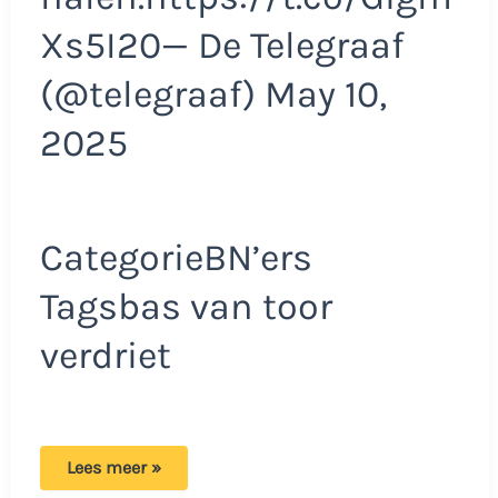
Xs5I20— De Telegraaf
(@telegraaf) May 10,
2025
CategorieBN’ers
Tagsbas van toor
verdriet
Plotseling
Lees meer »
groot