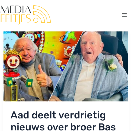
Ga
naar
de
Ma
inhoud
Me
Aad deelt verdrietig
nieuws over broer Bas