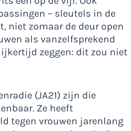
hts één op de vijf. Ook
assingen – sleutels in de
lt, niet zomaar de deur open
ouwen als vanzelfsprekend
lijkertijd zeggen: dit zou niet
enradie (JA21) zijn die
kenbaar. Ze heeft
ld tegen vrouwen jarenlang