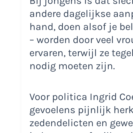
Bij jongens is dat slec
andere dagelijkse aanp
hand, doen alsof je be
– worden door veel vr
ervaren, terwijl ze tege
nodig moeten zijn.
Voor politica Ingrid Co
gevoelens pijnlijk her
zedendelicten en gewe