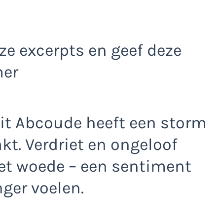
e excerpts en geef deze
mer
uit Abcoude heeft een storm
t. Verdriet en ongeloof
et woede – een sentiment
nger voelen.