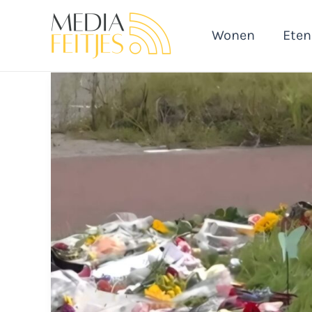
Ga
naar
Wonen
Eten
de
inhoud