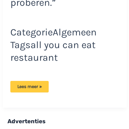
proberen.”
CategorieAlgemeen
Tagsall you can eat
restaurant
Bert
Lees meer »
en
Sonja
bezochten
voor
eerste
keer
All
Advertenties
You
Can