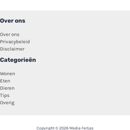
Eat
restaurant:
‘Zijn
geschrokken!’
Over ons
Over ons
Privacybeleid
Disclaimer
Categorieën
Wonen
Eten
Dieren
Tips
Overig
Copyright © 2026 Media Feitjes