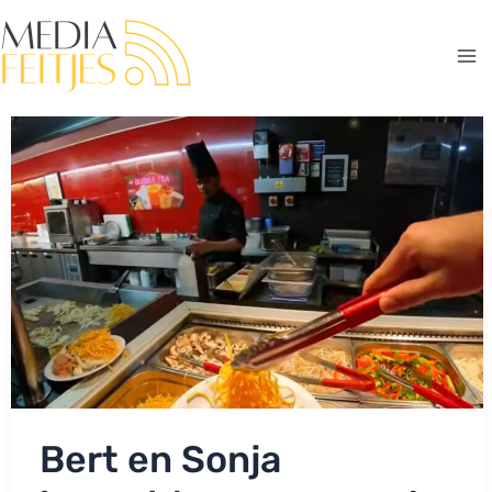
Ga
naar
de
Ma
inhoud
Me
Bert en Sonja