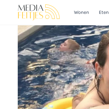
Ga
naar
Wonen
Eten
de
inhoud