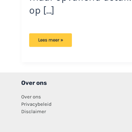
op […]
Vrouw
Lees meer »
in
bikini
gaat
viraal
met
foto
vanwege
opvallend
detail!
Over ons
Over ons
Privacybeleid
Disclaimer