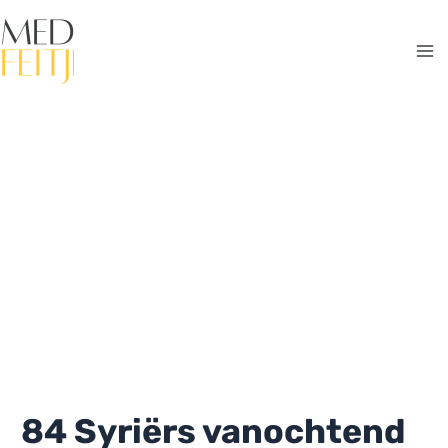
Ga
naar
de
Ma
inhoud
Me
84 Syriërs vanochtend