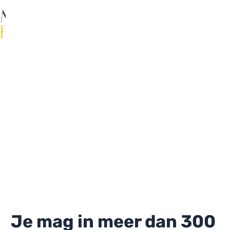
Ga
naar
de
Ma
inhoud
Me
Je mag in meer dan 300