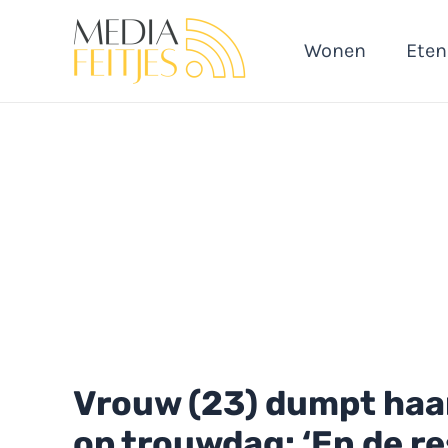
Ga
naar
Wonen
Eten
de
inhoud
Vrouw (23) dumpt haar
op trouwdag: ‘En de re