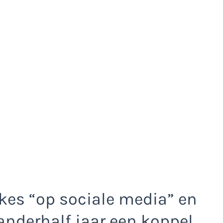
kes “op sociale media” en
anderhalf jaar een koppel.