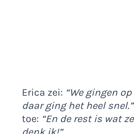
Erica zei:
“We gingen op 
daar ging het heel snel.”
toe:
“En de rest is wat 
denk ik!”