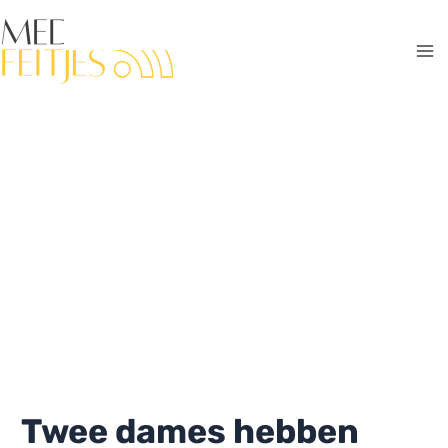
Ga
naar
de
Ma
inhoud
Me
Twee dames hebben