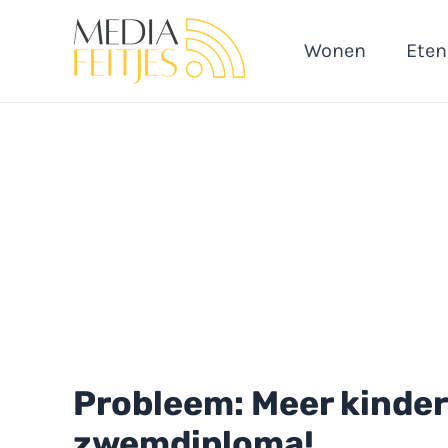
Ga
naar
Wonen
Eten
de
inhoud
Probleem: Meer kinde
zwemdiploma!