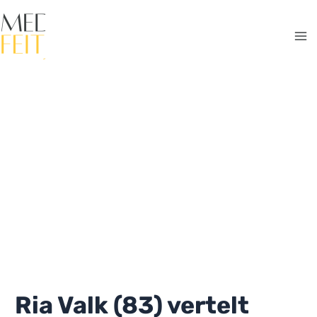
Ga
naar
de
Ma
inhoud
Me
Ria Valk (83) vertelt