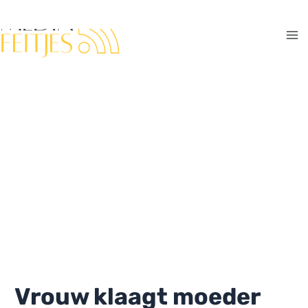
Ga
naar
de
Ma
inhoud
Me
Vrouw klaagt moeder