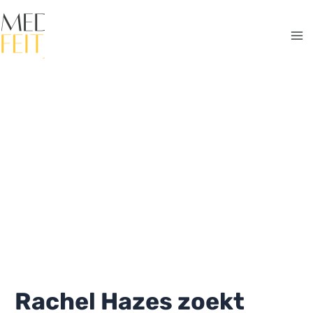
Ga
naar
de
Ma
inhoud
Me
Rachel Hazes zoekt