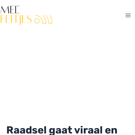
Ga
naar
de
Ma
inhoud
Me
Raadsel gaat viraal en