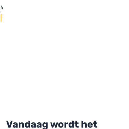
Ga
naar
de
Ma
inhoud
Me
Vandaag wordt het