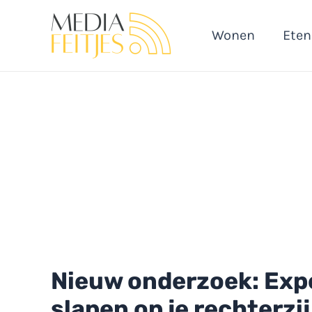
Ga
naar
Wonen
Eten
de
inhoud
Nieuw onderzoek: Exp
slapen op je rechterzij