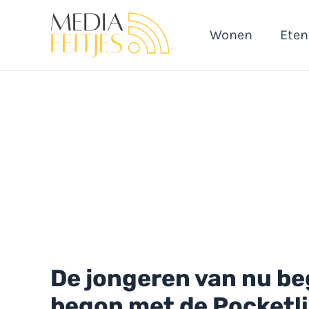
Ga
naar
Wonen
Eten
de
inhoud
De jongeren van nu beg
begon met de Pocketl