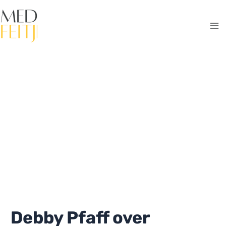
Ga
naar
de
Ma
inhoud
Me
Debby Pfaff over