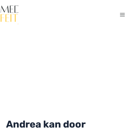
Ga
naar
de
Ma
inhoud
Me
Andrea kan door