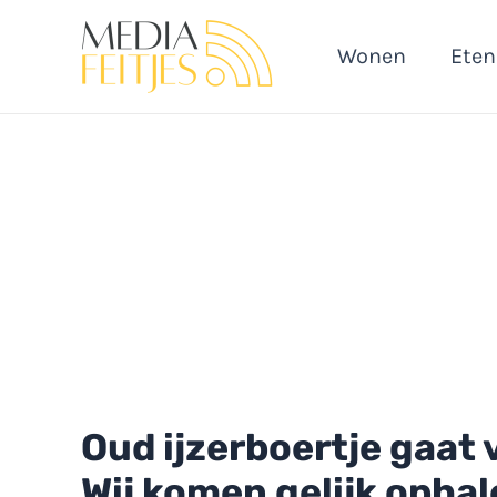
Ga
naar
Wonen
Eten
de
inhoud
Oud ijzerboertje gaat v
Wij komen gelijk ophal