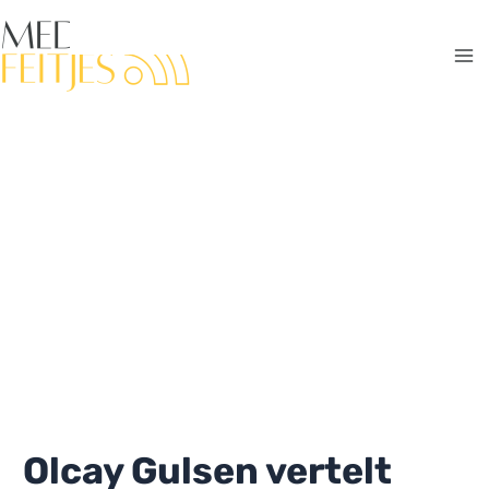
Ga
naar
de
Ma
inhoud
Me
Olcay Gulsen vertelt