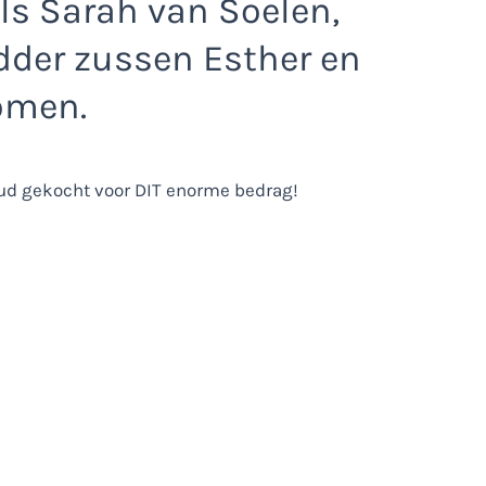
ls Sarah van Soelen,
dder zussen Esther en
omen.