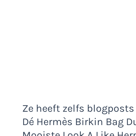
Ze heeft zelfs blogposts
Dé Hermès Birkin Bag Dup
Mooiste Look A Like Her