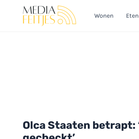
Ga
naar
Wonen
Eten
de
inhoud
Olca Staaten betrapt: 
gecheckt’