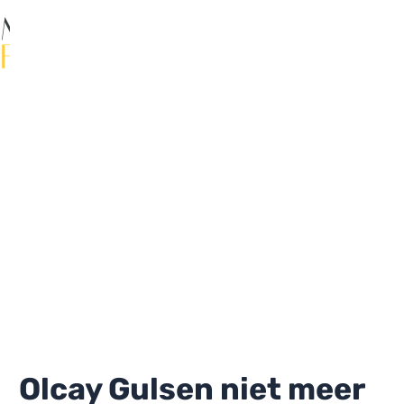
Ga
naar
de
Ma
inhoud
Me
Olcay Gulsen niet meer