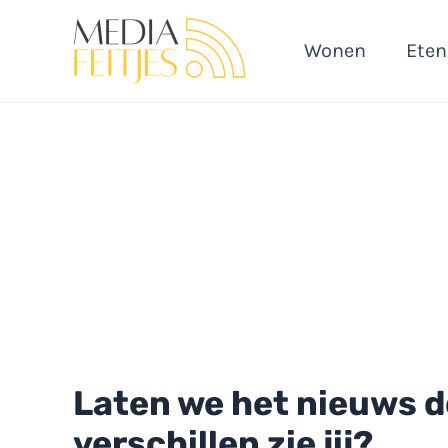
Ga
naar
Wonen
Eten
de
inhoud
Laten we het nieuws 
verschillen zie jij?