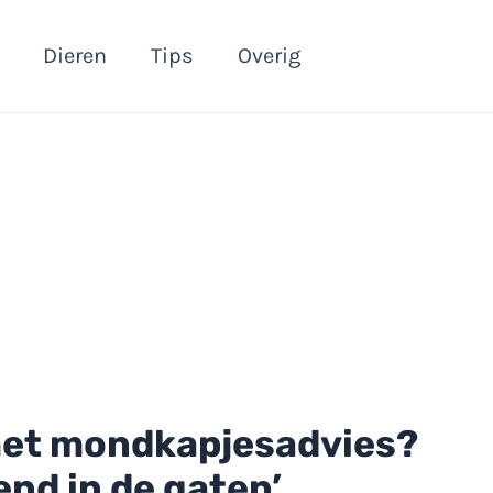
Dieren
Tips
Overig
met mondkapjesadvies?
nd in de gaten’