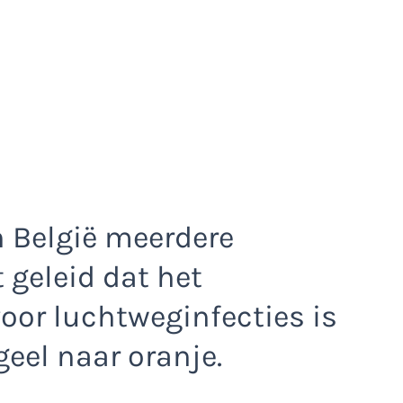
n België meerdere
 geleid dat het
or luchtweginfecties is
eel naar oranje.