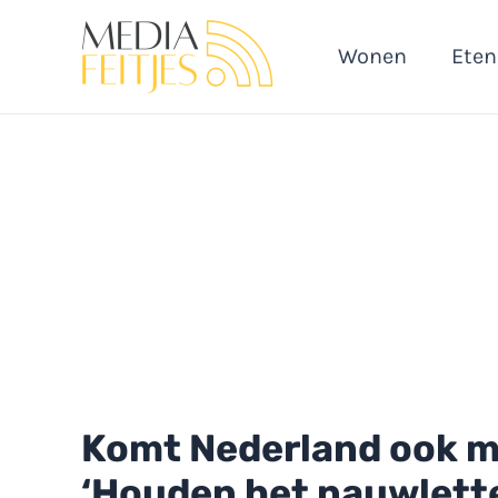
Ga
naar
Wonen
Eten
de
inhoud
Komt Nederland ook 
‘Houden het nauwlette