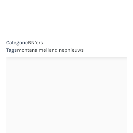
Categorie
BN’ers
Tags
montana meiland
nepnieuws